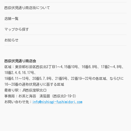
西荻伏見通り商店街について
店舗一覧
マップから探す
お知らせ
西荻伏見通り商店会
区域：東京都杉並区西荻北3丁目1～4,15番10号、16番6,8号、17番2～4,8号、
18番2,4,6,16,17号、
19番6,11～13号、20番5,7,8号、21番5号、22番19～22号の各区域、ならびに
16～20番の通称伏見通りに面する区域
最寄り駅：JR西荻窪駅北口
事務局：お茶と海苔 清風園（西荻北3-19-3）
お問い合わせ先：
info@nishiogi-fushimidori.com