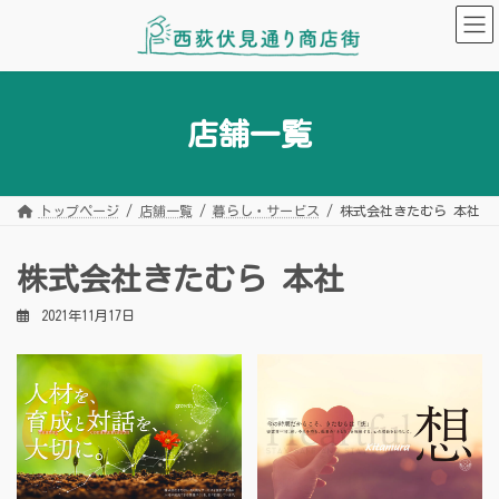
コ
ナ
ン
ビ
テ
ゲ
ン
ー
ツ
シ
へ
ョ
ス
ン
キ
に
店舗一覧
ッ
移
プ
動
トップページ
店舗一覧
暮らし・サービス
株式会社きたむら 本社
株式会社きたむら 本社
2021年11月17日