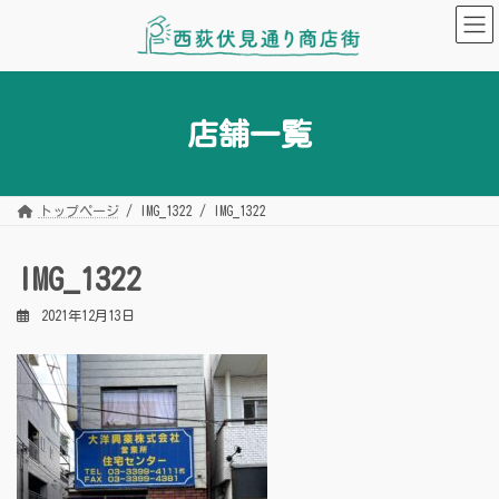
コ
ナ
ン
ビ
テ
ゲ
ン
ー
ツ
シ
へ
ョ
ス
ン
キ
に
店舗一覧
ッ
移
プ
動
トップページ
IMG_1322
IMG_1322
IMG_1322
2021年12月13日