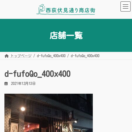
コ
ナ
ン
ビ
テ
ゲ
ン
ー
ツ
シ
へ
ョ
ス
ン
キ
に
店舗一覧
ッ
移
プ
動
トップページ
d-fufoQo_400x400
d-fufoQo_400x400
d-fufoQo_400x400
2021年12月13日