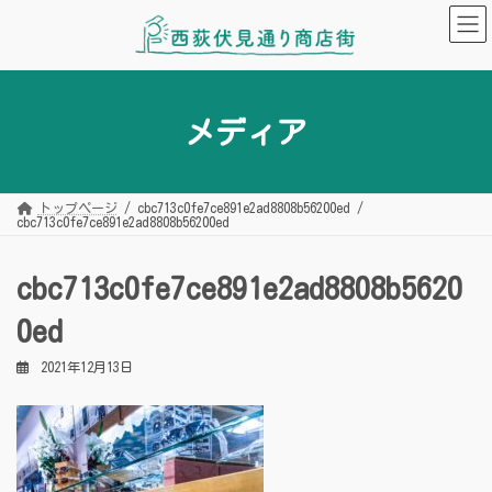
コ
ナ
ン
ビ
テ
ゲ
ン
ー
ツ
シ
へ
ョ
ス
ン
キ
に
メディア
ッ
移
プ
動
トップページ
cbc713c0fe7ce891e2ad8808b56200ed
cbc713c0fe7ce891e2ad8808b56200ed
cbc713c0fe7ce891e2ad8808b5620
0ed
2021年12月13日